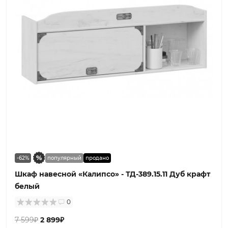
-62%
популярный
продано
Шкаф навесной «Калипсо» - ТД-389.15.11 Дуб крафт
белый
0
7 599₽
2 899₽