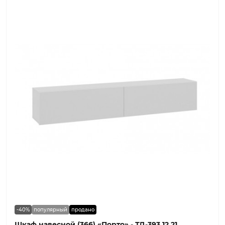
-40%
популярный
продано
Шкаф навесной (366) «Порто» - ТД-393.12.21