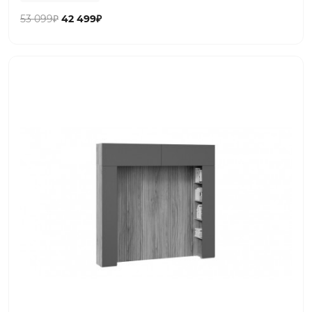
53 099₽
42 499₽