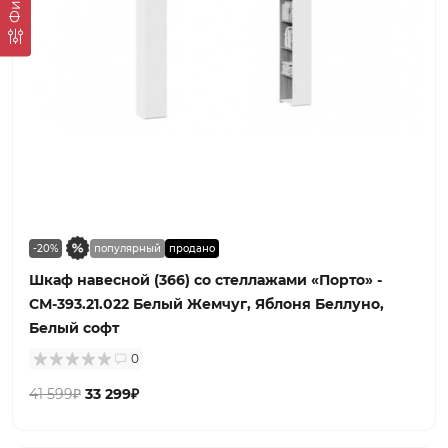
-20%
популярный
продано
Шкаф навесной (366) со стеллажами «Порто» -
СМ-393.21.022 Белый Жемчуг, Яблоня Беллуно,
Белый софт
0
41 599₽
33 299₽