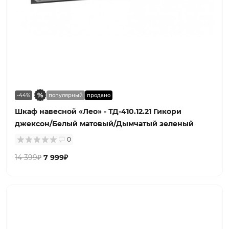
-44%
популярный
продано
Шкаф навесной «Лео» - ТД-410.12.21 Гикори
джексон/Белый матовый/Дымчатый зеленый
0
14 399₽
7 999₽