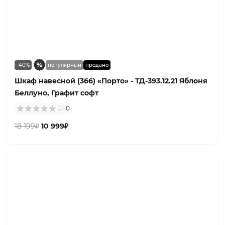
-40%
популярный
продано
Шкаф навесной (366) «Порто» - ТД-393.12.21 Яблоня
Беллуно, Графит софт
0
18 199₽
10 999₽