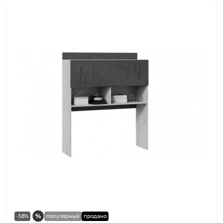
-58%
популярный
продано