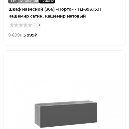
-38%
популярный
продано
Шкаф навесной (366) «Порто» - ТД-393.15.11
Кашемир сатин, Кашемир матовый
0
9 699₽
5 999₽