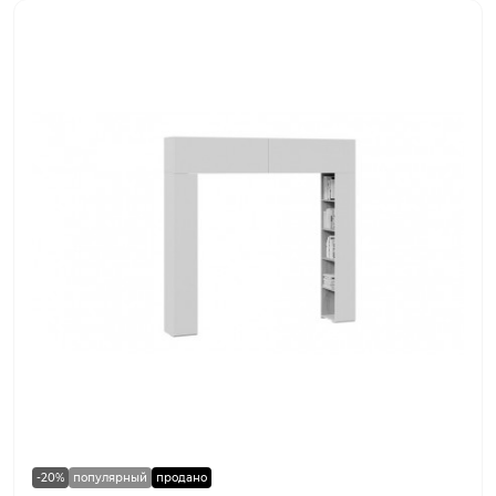
-20%
популярный
продано