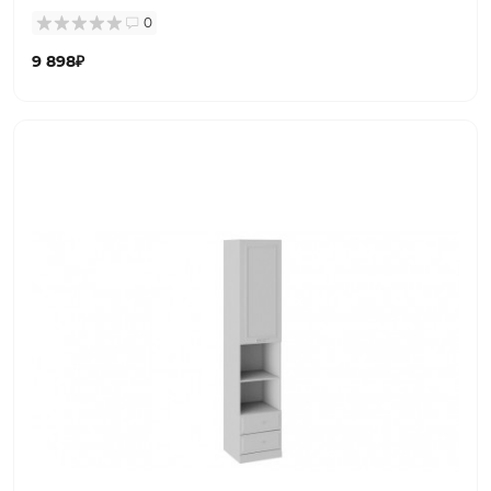
0
9 898₽