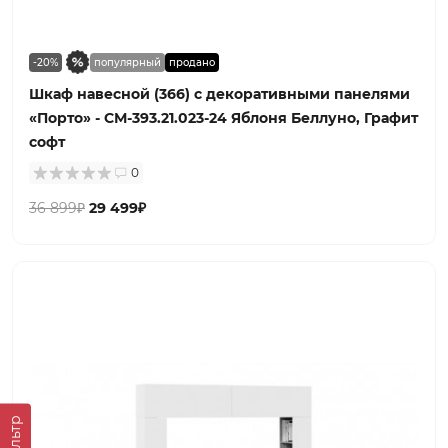
-20%
популярный
продано
Шкаф навесной (366) с декоративными панелями
«Порто» - СМ-393.21.023-24 Яблоня Беллуно, Графит
софт
0
36 899₽
29 499₽
Фильтр