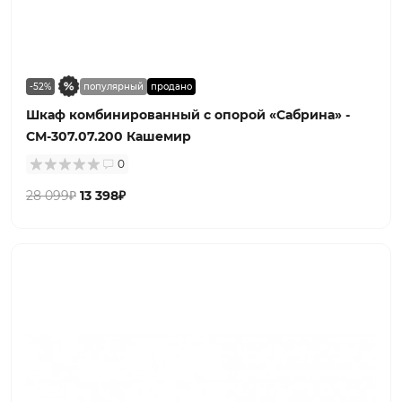
-52%
популярный
продано
Шкаф комбинированный с опорой «Сабрина» -
СМ-307.07.200 Кашемир
0
28 099₽
13 398₽