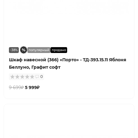
-38%
популярный
продано
Шкаф навесной (366) «Порто» - ТД-393.15.11 Яблоня
Беллуно, Графит софт
0
9 699₽
5 999₽