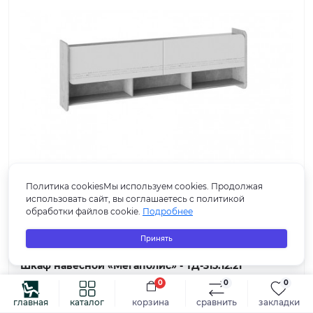
Политика cookiesМы используем cookies. Продолжая
использовать сайт, вы соглашаетесь с политикой
обработки файлов cookie.
Подробнее
Принять
-64%
популярный
продано
Шкаф навесной «Мегаполис» - ТД-315.12.21
Бунратти, Белый с рисунком
0
0
0
главная
каталог
корзина
сравнить
закладки
0