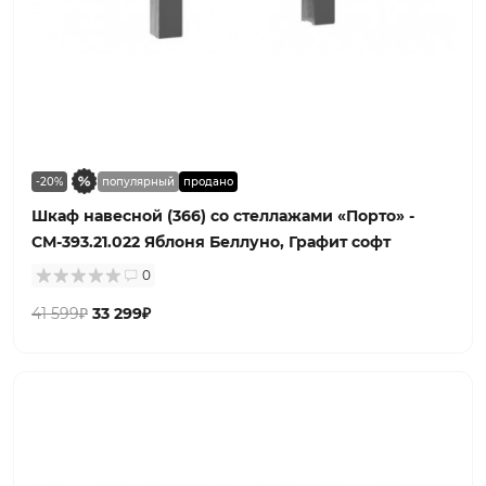
-20%
популярный
продано
Шкаф навесной (366) со стеллажами «Порто» -
СМ-393.21.022 Яблоня Беллуно, Графит софт
0
41 599₽
33 299₽