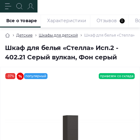
Все о товаре
Характеристики
Отзывов
В
0
Детские
Шкафы для детской
Шкаф для белья «Стелла» Ис
Шкаф для белья «Стелла» Исп.2 -
402.21 Серый вулкан, Фон серый
-37%
популярный
привезем со склада