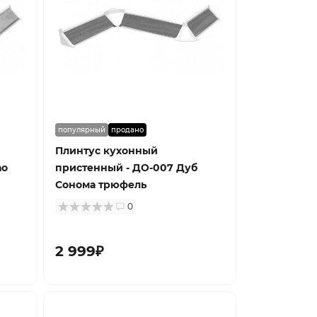
популярный
продано
Плинтус кухонный
ао
пристенный - ДО-007 Дуб
Сонома трюфель
0
2 999₽