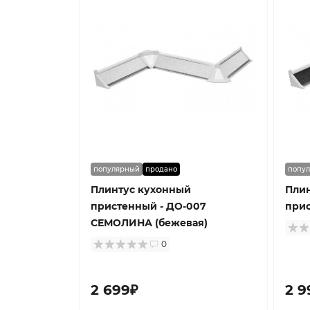
популярный
продано
попу
Плинтус кухонный
Пли
пристенный - ДО-007
прис
СЕМОЛИНА (бежевая)
0
2 699₽
2 9