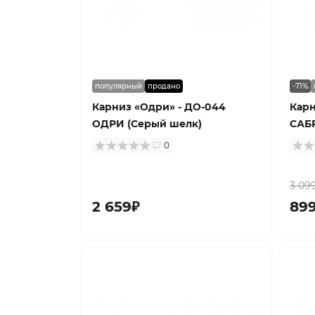
популярный
продано
-71%
Карниз «Одри» - ДО-044
Карн
ОДРИ (Серый шелк)
САБ
0
3 09
2 659₽
89