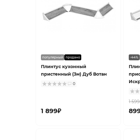
популярный
продано
-44%
Плинтус кухонный
Пли
пристенный (3м) Дуб Вотан
прис
Искр
0
1 599
1 899₽
89