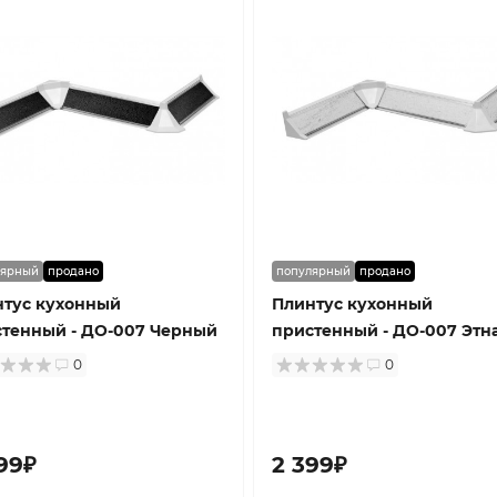
лярный
продано
популярный
продано
нтус кухонный
Плинтус кухонный
тенный - ДО-007 Черный
пристенный - ДО-007 Этн
0
0
99₽
2 399₽