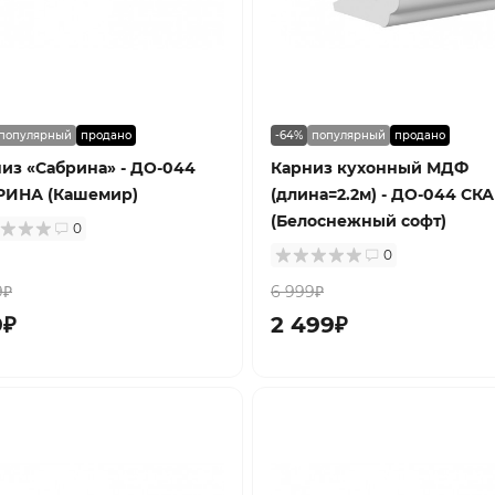
популярный
продано
-64%
популярный
продано
из «Сабрина» - ДО-044
Карниз кухонный МДФ
РИНА (Кашемир)
(длина=2.2м) - ДО-044 СК
(Белоснежный софт)
0
0
9₽
6 999₽
9₽
2 499₽