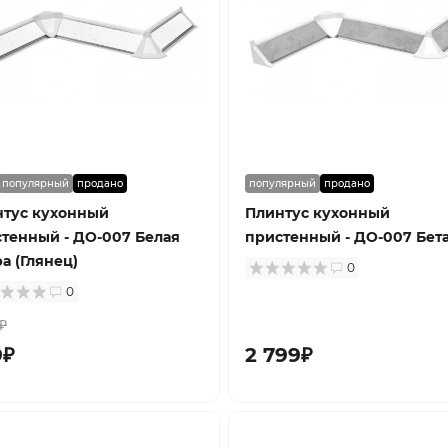
популярный
продано
популярный
продано
нтус кухонный
Плинтус кухонный
тенный - ДО-007 Белая
пристенный - ДО-007 Бет
а (Глянец)
0
0
₽
9₽
2 799₽