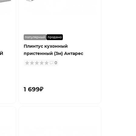
популярный
продано
Плинтус кухонный
АЙ
пристенный (3м) Антарес
0
1 699₽