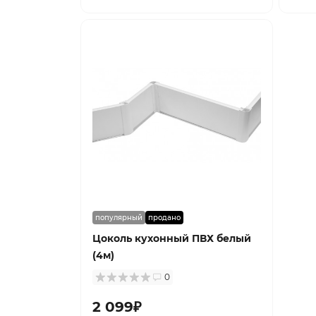
популярный
продано
Цоколь кухонный ПВХ белый
(4м)
0
2 099₽