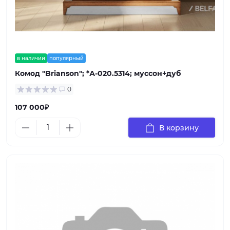
в наличии
популярный
Комод "Brianson"; *А-020.5314; муссон+дуб
0
107 000₽
В корзину