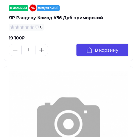
в наличии
популярный
ЯР Рандеву Комод К56 Дуб приморский
0
19 100₽
В корзину