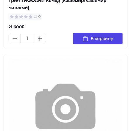
ТриЯ ТИФФАНИ Комод (Кашемир/Кашемир
матовый)
0
21 600₽
В корзину